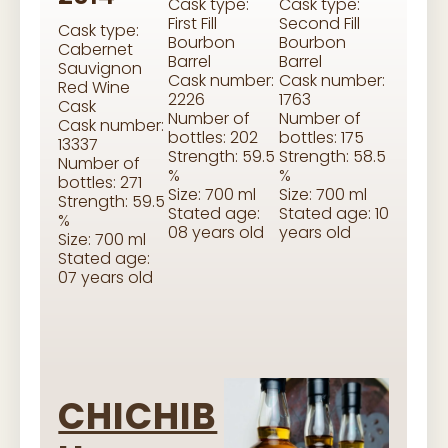
Cask type:
Cask type:
First Fill
Second Fill
Cask type:
Bourbon
Bourbon
Cabernet
Barrel
Barrel
Sauvignon
Cask number:
Cask number:
Red Wine
2226
1763
Cask
Number of
Number of
Cask number:
bottles: 202
bottles: 175
13337
Strength: 59.5
Strength: 58.5
Number of
%
%
bottles: 271
Size: 700 ml
Size: 700 ml
Strength: 59.5
Stated age:
Stated age: 10
%
08 years old
years old
Size: 700 ml
Stated age:
07 years old
CHICHIB