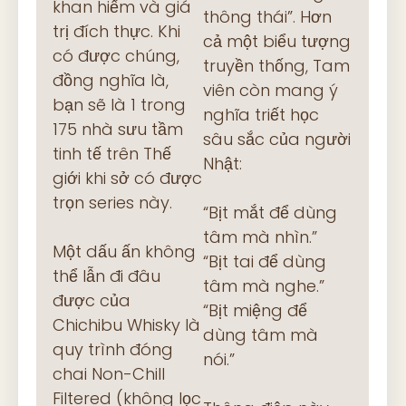
khan hiếm và giá
thông thái”. Hơn
trị đích thực. Khi
cả một biểu tượng
có được chúng,
truyền thống, Tam
đồng nghĩa là,
viên còn mang ý
bạn sẽ là 1 trong
nghĩa triết học
175 nhà sưu tầm
sâu sắc của người
tinh tế trên Thế
Nhật:
giới khi sở có được
trọn series này.
“Bịt mắt để dùng
tâm mà nhìn.”
Một dấu ấn không
“Bịt tai để dùng
thể lẫn đi đâu
tâm mà nghe.”
được của
“Bịt miệng để
Chichibu Whisky là
dùng tâm mà
quy trình đóng
nói.”
chai Non-Chill
Filtered (không lọc