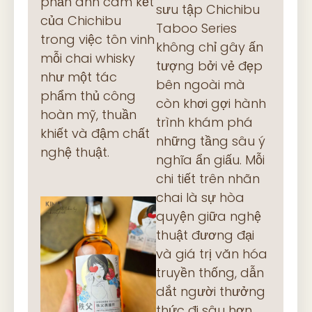
phản ánh cam kết
sưu tập Chichibu
của Chichibu
Taboo Series
trong việc tôn vinh
không chỉ gây ấn
mỗi chai whisky
tượng bởi vẻ đẹp
như một tác
bên ngoài mà
phẩm thủ công
còn khơi gợi hành
hoàn mỹ, thuần
trình khám phá
khiết và đậm chất
những tầng sâu ý
nghệ thuật.
nghĩa ẩn giấu. Mỗi
chi tiết trên nhãn
chai là sự hòa
quyện giữa nghệ
thuật đương đại
và giá trị văn hóa
truyền thống, dẫn
dắt người thưởng
thức đi sâu hơn