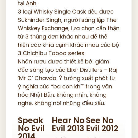
tại Anh.
3 loại Whisky Single Cask đều được
Sukhinder Singh, người sáng lập The
Whiskey Exchange, lựa chọn cẩn thận
từ 3 thùng đơn khác nhau để thể
hiện các khía cạnh khác nhau của bộ
3 Chichibu Taboo series.
Nhãn rượu được thiết kế bởi giám
đốc sáng tạo của Elixir Distillers – Raj
‘Mr C’ Chavda. Ý tưởng xuất phát từ
ý nghĩa của “ba con khỉ” trong văn
hóa Nhật Bản: không nhìn, không
nghe, không nói những điều xấu.
Speak
Hear No
See No
No Evil
Evil 2013
Evil 2012
2014