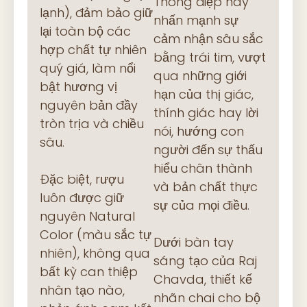
Thông điệp này
lạnh), đảm bảo giữ
nhấn mạnh sự
lại toàn bộ các
cảm nhận sâu sắc
hợp chất tự nhiên
bằng trái tim, vượt
quý giá, làm nổi
qua những giới
bật hương vị
hạn của thị giác,
nguyên bản đầy
thính giác hay lời
tròn trịa và chiều
nói, hướng con
sâu.
người đến sự thấu
hiểu chân thành
Đặc biệt, rượu
và bản chất thực
luôn được giữ
sự của mọi điều.
nguyên Natural
Color (màu sắc tự
Dưới bàn tay
nhiên), không qua
sáng tạo của Raj
bất kỳ can thiệp
Chavda, thiết kế
nhân tạo nào,
nhãn chai cho bộ