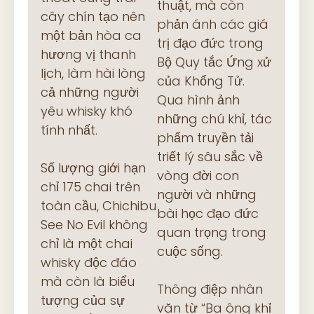
thuật, mà còn
cây chín tạo nên
phản ánh các giá
một bản hòa ca
trị đạo đức trong
hương vị thanh
Bộ Quy tắc Ứng xử
lịch, làm hài lòng
của Khổng Tử.
cả những người
Qua hình ảnh
yêu whisky khó
những chú khỉ, tác
tính nhất.
phẩm truyền tải
triết lý sâu sắc về
Số lượng giới hạn
vòng đời con
chỉ 175 chai trên
người và những
toàn cầu, Chichibu
bài học đạo đức
See No Evil không
quan trọng trong
chỉ là một chai
cuộc sống.
whisky độc đáo
mà còn là biểu
Thông điệp nhân
tượng của sự
văn từ “Ba ông khỉ