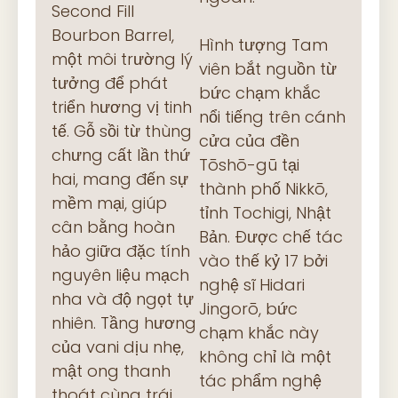
Second Fill
Bourbon Barrel,
Hình tượng Tam
một môi trường lý
viên bắt nguồn từ
tưởng để phát
bức chạm khắc
triển hương vị tinh
nổi tiếng trên cánh
tế. Gỗ sồi từ thùng
cửa của đền
chưng cất lần thứ
Tōshō-gū tại
hai, mang đến sự
thành phố Nikkō,
mềm mại, giúp
tỉnh Tochigi, Nhật
cân bằng hoàn
Bản. Được chế tác
hảo giữa đặc tính
vào thế kỷ 17 bởi
nguyên liệu mạch
nghệ sĩ Hidari
nha và độ ngọt tự
Jingorō, bức
nhiên. Tầng hương
chạm khắc này
của vani dịu nhẹ,
không chỉ là một
mật ong thanh
tác phẩm nghệ
thoát cùng trái