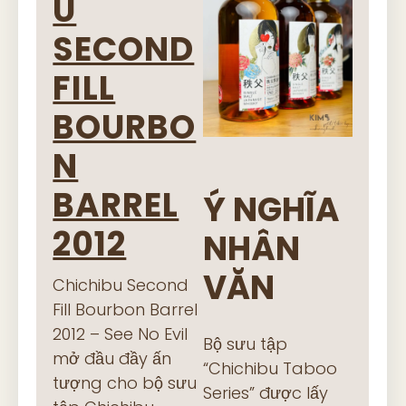
U
SECOND
FILL
BOURBO
N
BARREL
Ý NGHĨA
2012
NHÂN
VĂN
Chichibu Second
Fill Bourbon Barrel
2012 – See No Evil
Bộ sưu tập
mở đầu đầy ấn
“Chichibu Taboo
tượng cho bộ sưu
Series” được lấy