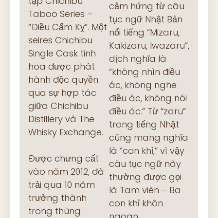
tập Chichibu
cảm hứng từ câu
Taboo Series –
tục ngữ Nhật Bản
“Điều Cấm Kỵ”. Một
nổi tiếng “Mizaru,
seires Chichibu
Kakizaru, Iwazaru”,
Single Cask tinh
dịch nghĩa là
hoa được phát
“không nhìn điều
hành độc quyền
ác, không nghe
qua sự hợp tác
điều ác, không nói
giữa Chichibu
điều ác.” Từ “zaru”
Distillery và The
trong tiếng Nhật
Whisky Exchange.
cũng mang nghĩa
là “con khỉ,” vì vậy
Được chưng cất
câu tục ngữ này
vào năm 2012, đã
thường được gọi
trải qua 10 năm
là Tam viên – Ba
trưởng thành
con khỉ khôn
trong thùng
ngoan.