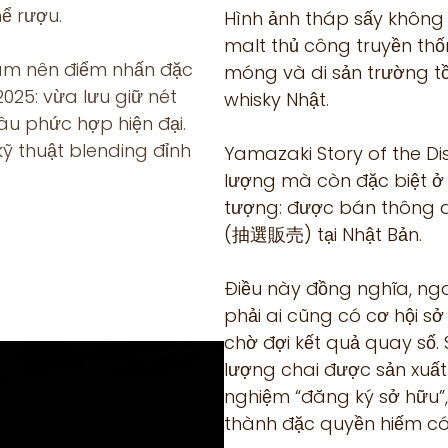
ể rượu.
Hình ảnh tháp sấy không 
malt thủ công truyền th
làm nên điểm nhấn đặc
móng và di sản trường tồ
2025: vừa lưu giữ nét
whisky Nhật.
u phức hợp hiện đại.
kỹ thuật blending đỉnh
Yamazaki Story of the Dist
lượng mà còn đặc biệt ở
tượng: được bán thông 
(抽選販売) tại Nhật Bản.
Điều này đồng nghĩa, ngay
phải ai cũng có cơ hội s
chờ đợi kết quả quay số.
lượng chai được sản xuất 
nghiệm “đăng ký sở hữu”, 
thành đặc quyền hiếm có