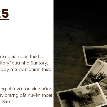
25
n là phiên bản thứ hai
illery” của nhà Suntory,
Ngày mở bán chính thức:
ng nhớ và tôn vinh hành
áy chưng cất huyền thoại
 Bản.