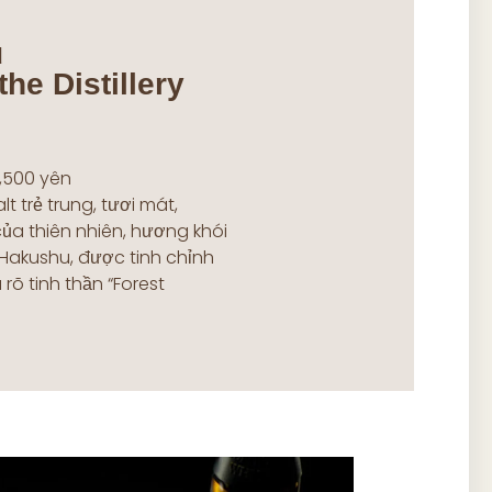
u
the Distillery
6,500 yên
t trẻ trung, tươi mát,
a thiên nhiên, hương khói
Hakushu, được tinh chỉnh
rõ tinh thần “Forest