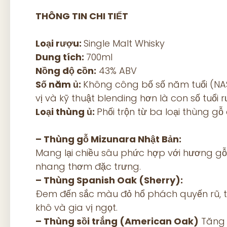
THÔNG TIN CHI TIẾT
Loại rượu:
Single Malt Whisky
Dung tích:
700ml
Nồng độ cồn:
43% ABV
Số năm ủ:
Không công bố số năm tuổi (NA
vị và kỹ thuật blending hơn là con số tuổi r
Loại thùng ủ:
Phối trộn từ ba loại thùng gỗ
– Thùng gỗ Mizunara Nhật Bản:
Mang lại chiều sâu phức hợp với hương gỗ
nhang thơm đặc trưng.
– Thùng Spanish Oak (Sherry):
Đem đến sắc màu đỏ hổ phách quyến rũ, t
khô và gia vị ngọt.
– Thùng sồi trắng (American Oak)
Tăng 