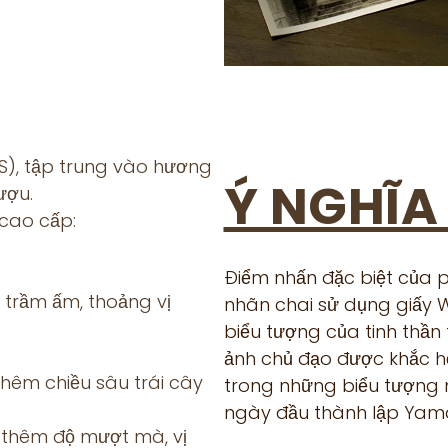
S), tập trung vào hương
Ý NGHĨA
ượu.
 cao cấp:
Điểm nhấn đặc biệt của p
 trầm ấm, thoảng vị
nhãn chai sử dụng giấy W
biểu tượng của tinh thần 
ảnh chủ đạo được khắc h
hêm chiều sâu trái cây
trong những biểu tượng m
ngày đầu thành lập Yamaza
thêm độ mượt mà, vị