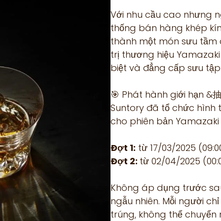
Với nhu cầu cao nhưng n
thống bán hàng khép kín
thành một món sưu tầm d
trị thương hiệu Yamazak
biệt và đẳng cấp sưu tập
🎯 Phát hành giới hạn
Suntory đã tổ chức hìn
cho phiên bản Yamazaki 
Đợt 1:
từ 17/03/2025 (09:0
Đợt 2:
từ 02/04/2025 (00:
Không áp dụng trước sau
ngẫu nhiên. Mỗi người chỉ
trúng, không thể chuyển 