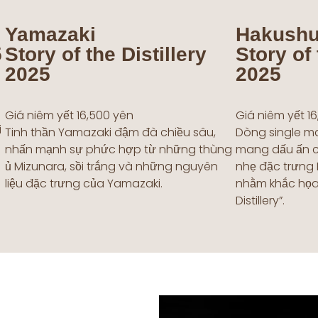
Yamazaki
Hakush
5
Story of the Distillery
Story of 
2025
2025
Giá niêm yết 16,500 yên
Giá niêm yết 1
i
Tinh thần Yamazaki đậm đà chiều sâu,
Dòng single mal
nhấn mạnh sự phức hợp từ những thùng
mang dấu ấn củ
ủ Mizunara, sồi trắng và những nguyên
nhẹ đặc trưng 
liệu đặc trưng của Yamazaki.
nhằm khắc họa 
Distillery”.