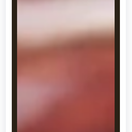
t
o
r
y
.
N
h
ã
n
h
i
ệ
u
響
H
I