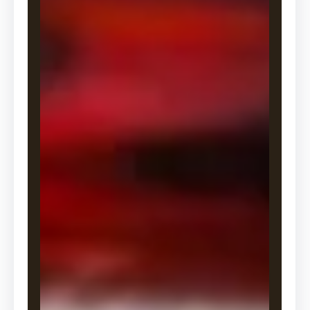
t
i
ế
n
g
N
h
ậ
t
響
,
c
ó
n
g
h
ĩ
a
l