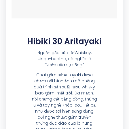
Hibiki 30 Aritayaki
Nguồn gốc của từ Whiskey,
uisge-beatha, có nghĩa là
“Nước của sự sống”.
Chai gốm sứ Aritayaki được
chạm nổi hình ảnh mô phỏng
quá trình sản xuất rượu whisky
bao gồm: mặt trời, lúa mạch,
nồi chưng cất bằng đồng, thùng
ủ và tay nghề khéo léo… Tất cả
như được tái hiện sống động
bởi nghệ thuật gốm truyền
thống độc đáo của lò nung