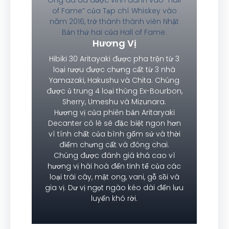
Ông đã đã được vinh danh vào “Hall
of Fame” của Tạp chí Whiskey vào
năm 2016, trở thành thành viên Nhật
Bản thứ hai của Hall of Fame.
Hương Vị
Hibiki 30 Aritayaki được pha trộn từ 3
loại rượu được chưng cất từ 3 nhà
Yamazaki, Hakushu và Chita. Chúng
được ủ trung 4 loại thùng Ex-Bourbon,
Sherry, Umeshu và Mizunara.
Hương vị của phiên bản Aritaryaki
Decanter có lẽ sẽ đặc biệt ngon hơn
vì tính chất của bình gốm sứ và thời
điểm chưng cất và đóng chai.
Chúng được đánh giá khá cao vì
hương vị hài hoà đến tinh tế của các
loại trái cây, mật ong, vani, gỗ sồi và
gia vị. Dư vị ngọt ngào kéo dài đến lưu
luyến khó rời.