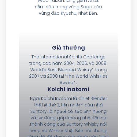
Iwao Talzan, làng gốm Arita,
nằm sâu trong vùng Saga của
vùng đảo Kyushu, Nhật Bản.
Giả Thưởng
The International Spirits Challenge
trong các năm 2004, 2006, và 2008.
World’s Best Blended Whisky” trong
2007 và 2008 tại “The World Whiskies
Award” .
Koichi Inatomi
Ngài Koichi Inatomi là Chief Blender
thế hệ thứ 2, tiền nhiệm của nhà
Suntory, là người có sức ảnh hưởng
và sự đóng góp không nhỏ đến sự
thành công của Suntory Whisky nói
riêng và Whisky Nhật Bản nói chung.