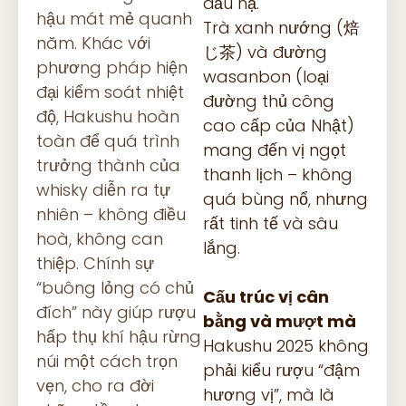
đầu hạ.
hậu mát mẻ quanh
Trà xanh nướng (焙
năm. Khác với
じ茶) và đường
phương pháp hiện
wasanbon (loại
đại kiểm soát nhiệt
đường thủ công
độ, Hakushu hoàn
cao cấp của Nhật)
toàn để quá trình
mang đến vị ngọt
trưởng thành của
thanh lịch – không
whisky diễn ra tự
quá bùng nổ, nhưng
nhiên – không điều
rất tinh tế và sâu
hoà, không can
lắng.
thiệp. Chính sự
“buông lỏng có chủ
Cấu trúc vị cân
đích” này giúp rượu
bằng và mượt mà
hấp thụ khí hậu rừng
Hakushu 2025 không
núi một cách trọn
phải kiểu rượu “đậm
vẹn, cho ra đời
hương vị”, mà là