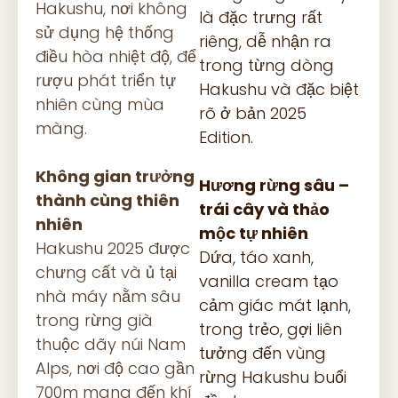
Hakushu, nơi không
là đặc trưng rất
sử dụng hệ thống
riêng, dễ nhận ra
điều hòa nhiệt độ, để
trong từng dòng
rượu phát triển tự
Hakushu và đặc biệt
nhiên cùng mùa
rõ ở bản 2025
màng.
Edition.
Không gian trưởng
Hương rừng sâu –
thành cùng thiên
trái cây và thảo
nhiên
mộc tự nhiên
Hakushu 2025 được
Dứa, táo xanh,
chưng cất và ủ tại
vanilla cream tạo
nhà máy nằm sâu
cảm giác mát lạnh,
trong rừng già
trong trẻo, gợi liên
thuộc dãy núi Nam
tưởng đến vùng
Alps, nơi độ cao gần
rừng Hakushu buổi
700m mang đến khí