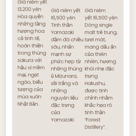
Giá niêm yết
13,200 yên
Giá niêm yết
Giá niêm
Hòa quyện
16,500 yên
yết 16,500 yên
những tầng
Tinh thần
Dòng single
hương hoa
Yamazaki
malt trẻ trung,
cỏ tinh tế,
đậm đà chiều
tươi mát,
hoàn thiện
sâu, nhấn
mang dấu ấn
trong thùng
mạnh sự
của thiên
sakura với
phức hợp từ
nhiên, hương
hậu vị mềm
những thùng
khói nhẹ đặc
mại, ngọt
ủ Mizunara,
trưng
ngào, biểu
sồi trắng và
Hakushu,
tượng của
những
được tinh
mùa xuân
nguyên liệu
chỉnh nhằm
Nhật Bản.
đặc trưng
khắc họa rõ
của
tinh thần
Yamazaki.
“Forest
Distillery”.