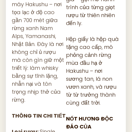
máy Hakushu – nơi
trình của từng giọt
tọa lạc ở độ cao
rượu từ thiên nhiên
gần 700 mét giữa
đến ly.
rừng xanh Nam
Alps, Yamanashi,
Hộp giấy là hộp quà
Nhật Bản. Đây là nơi
tặng cao cấp, mô
không chỉ ủ rượu
phỏng cảnh rừng
mà còn gìn giữ một
mùa đầu hạ ở
triết lý: làm whisky
Hakushu – nơi
bằng sự tĩnh lặng,
sương tan, lá non
nhẫn nại và tôn
vươn xanh, và rượu
trọng nhịp thở của
từ từ trưởng thành
rừng.
cùng đất trời.
THÔNG TIN CHI TIẾT
NỐT HƯƠNG ĐỘC
ĐÁO CỦA
Loại rượu:
Single