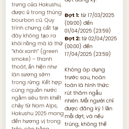
trưng của Hakushu,
được ủ trong thùng
Đợt 1:
từ 17/03/2025
bourbon cũ. Quy
(09:00) đến
trình chưng cất tại
01/04/2025 (23:59)
đây không tạo ra
Đợt 2:
từ 02/04/2025
khói nồng mà là thứ
(00:00) đến
“khói xanh” (green
17/04/2025 (23:59)
smoke) – thanh
thoát, ẩn hiện như
Không áp dụng
làn sương sớm
trước sau, hoàn
trong rừng. Kết hợp
toàn là hình thức
cùng nguồn nước
rút thăm ngẫu
ngầm siêu tinh khiết
nhiên. Mỗi người chỉ
chảy từ Nam Alps,
được đăng ký 1 lần
Hakushu 2025 mang
mỗi đợt, và nếu
đến hương vị trong
trúng, không thể
trẻo, cân bằng,