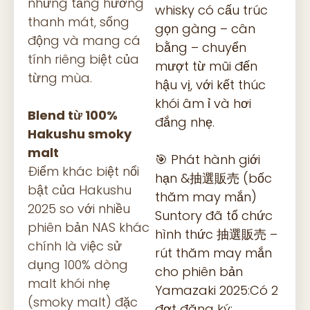
những tầng hương
whisky có cấu trúc
thanh mát, sống
gọn gàng – cân
động và mang cá
bằng – chuyển
tính riêng biệt của
mượt từ mũi đến
từng mùa.
hậu vị, với kết thúc
khói âm ỉ và hơi
Blend từ 100%
đắng nhẹ.
Hakushu smoky
malt
🎯 Phát hành giới
Điểm khác biệt nổi
hạn &抽選販売 (bốc
bật của Hakushu
thăm may mắn)
2025 so với nhiều
Suntory đã tổ chức
phiên bản NAS khác
hình thức 抽選販売 –
chính là việc sử
rút thăm may mắn
dụng 100% dòng
cho phiên bản
malt khói nhẹ
Yamazaki 2025:Có 2
(smoky malt) đặc
đợt đăng ký: