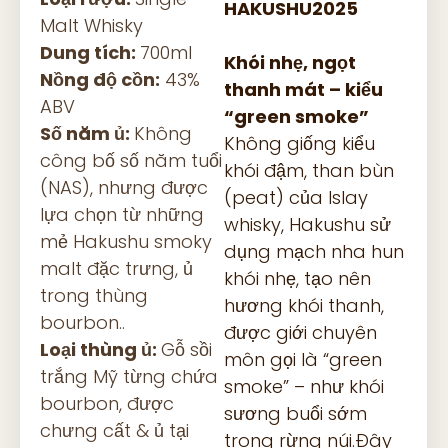
HAKUSHU2025
Malt Whisky
Dung tích:
700ml
Khói nhẹ, ngọt
Nồng độ cồn:
43%
thanh mát – kiểu
ABV
“green smoke”
Số năm ủ:
Không
Không giống kiểu
công bố số năm tuổi
khói đậm, than bùn
(NAS), nhưng được
(peat) của Islay
lựa chọn từ những
whisky, Hakushu sử
mẻ Hakushu smoky
dụng mạch nha hun
malt đặc trưng, ủ
khói nhẹ, tạo nên
trong thùng
hương khói thanh,
bourbon..
được giới chuyên
Loại thùng ủ:
Gỗ sồi
môn gọi là “green
trắng Mỹ từng chứa
smoke” – như khói
bourbon, được
sương buổi sớm
chưng cất & ủ tại
trong rừng núi.Đây