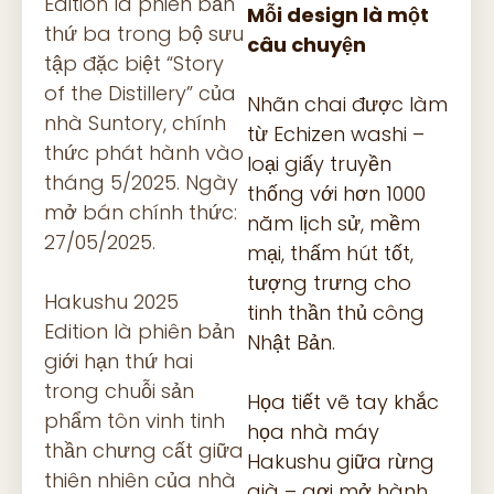
Edition là phiên bản
Mỗi design là một
thứ ba trong bộ sưu
câu chuyện
tập đặc biệt “Story
of the Distillery” của
Nhãn chai được làm
nhà Suntory, chính
từ Echizen washi –
thức phát hành vào
loại giấy truyền
tháng 5/2025. Ngày
thống với hơn 1000
mở bán chính thức:
năm lịch sử, mềm
27/05/2025.
mại, thấm hút tốt,
tượng trưng cho
Hakushu 2025
tinh thần thủ công
Edition là phiên bản
Nhật Bản.
giới hạn thứ hai
trong chuỗi sản
Họa tiết vẽ tay khắc
phẩm tôn vinh tinh
họa nhà máy
thần chưng cất giữa
Hakushu giữa rừng
thiên nhiên của nhà
già – gợi mở hành